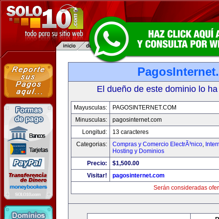
PagosInternet
El dueño de este dominio lo ha
Mayusculas:
PAGOSINTERNET.COM
Minusculas:
pagosinternet.com
Longitud:
13 caracteres
Categorias:
Compras y Comercio ElectrÃ³nico
,
Inter
Hosting y Dominios
Precio:
$1,500.00
Visitar!
pagosinternet.com
Serán consideradas ofer