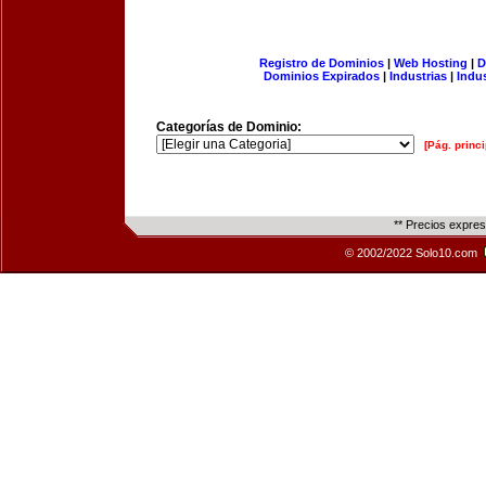
Registro de Dominios
|
Web Hosting
|
D
Dominios Expirados
|
Industrias
|
Indu
Categorías de Dominio:
[Pág. princi
** Precios expre
© 2002/2022 Solo10.com