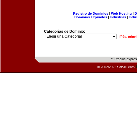
Registro de Dominios
|
Web Hosting
|
D
Dominios Expirados
|
Industrias
|
Indu
Categorías de Dominio:
[Pág. princi
** Precios expre
© 2002/2022 Solo10.com