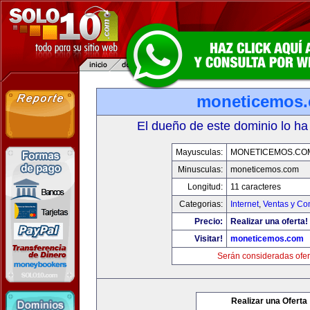
moneticemos
El dueño de este dominio lo ha
Mayusculas:
MONETICEMOS.CO
Minusculas:
moneticemos.com
Longitud:
11 caracteres
Categorias:
Internet
,
Ventas y Co
Precio:
Realizar una oferta!
Visitar!
moneticemos.com
Serán consideradas ofer
Realizar una Oferta