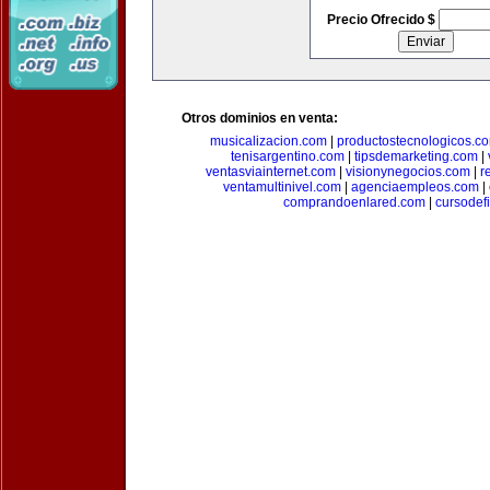
Precio Ofrecido $
Otros dominios en venta:
musicalizacion.com
|
productostecnologicos.c
tenisargentino.com
|
tipsdemarketing.com
|
ventasviainternet.com
|
visionynegocios.com
|
r
ventamultinivel.com
|
agenciaempleos.com
|
comprandoenlared.com
|
cursodef