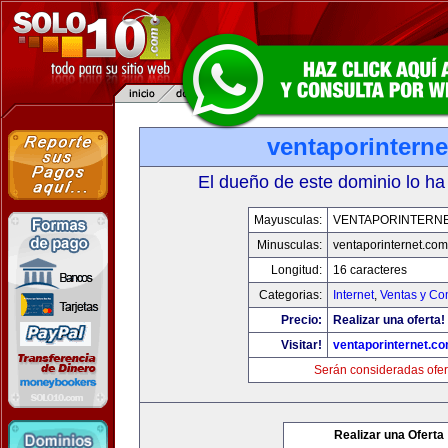
ventaporintern
El dueño de este dominio lo ha
Mayusculas:
VENTAPORINTERN
Minusculas:
ventaporinternet.com
Longitud:
16 caracteres
Categorias:
Internet
,
Ventas y Co
Precio:
Realizar una oferta!
Visitar!
ventaporinternet.c
Serán consideradas ofer
Realizar una Oferta