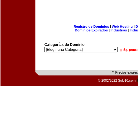
Registro de Dominios
|
Web Hosting
|
D
Dominios Expirados
|
Industrias
|
Indu
Categorías de Dominio:
[Pág. princi
** Precios expre
© 2002/2022 Solo10.com