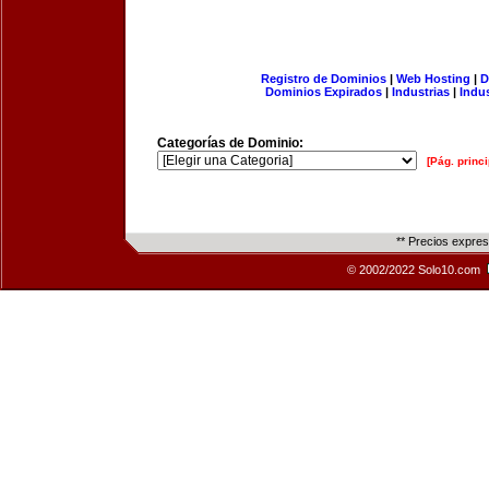
Registro de Dominios
|
Web Hosting
|
D
Dominios Expirados
|
Industrias
|
Indu
Categorías de Dominio:
[Pág. princi
** Precios expre
© 2002/2022 Solo10.com