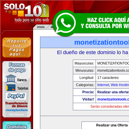
monetizationtoo
El dueño de este dominio lo ha
Mayusculas:
MONETIZATIONTO
Minusculas:
monetizationtools.
Longitud:
17 caracteres
Categorias:
Internet
,
Web Hostin
Precio:
Realizar una oferta
Visitar!
monetizationtools
Serán consideradas ofer
Realizar una Oferta