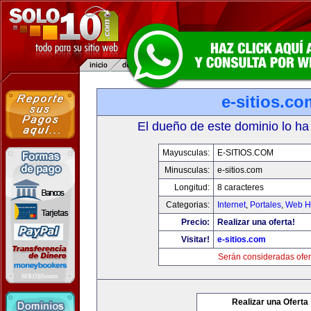
e-sitios.co
El dueño de este dominio lo ha
Mayusculas:
E-SITIOS.COM
Minusculas:
e-sitios.com
Longitud:
8 caracteres
Categorias:
Internet
,
Portales
,
Web Ho
Precio:
Realizar una oferta!
Visitar!
e-sitios.com
Serán consideradas ofer
Realizar una Oferta