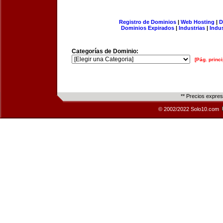
Registro de Dominios
|
Web Hosting
|
D
Dominios Expirados
|
Industrias
|
Indu
Categorías de Dominio:
[Pág. princi
** Precios expre
© 2002/2022 Solo10.com