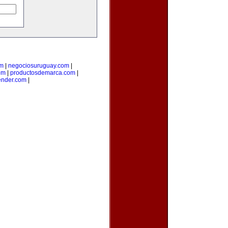
om
|
negociosuruguay.com
|
om
|
productosdemarca.com
|
ender.com
|