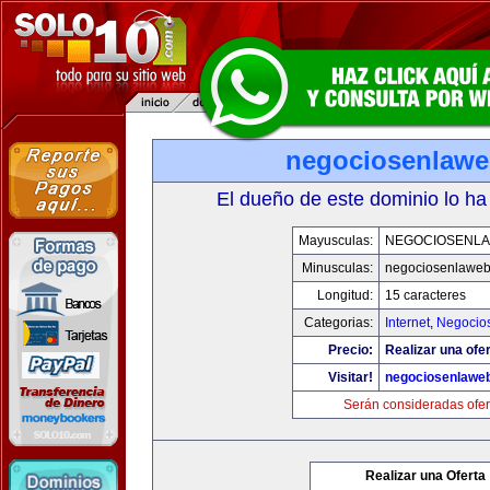
negociosenlaw
El dueño de este dominio lo ha
Mayusculas:
NEGOCIOSENL
Minusculas:
negociosenlawe
Longitud:
15 caracteres
Categorias:
Internet
,
Negocio
Precio:
Realizar una ofer
Visitar!
negociosenlawe
Serán consideradas ofer
Realizar una Oferta