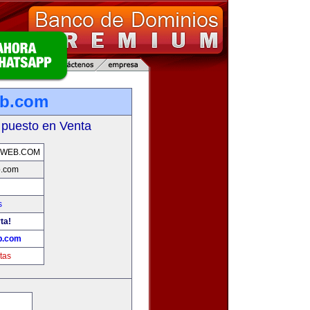
eb.com
 puesto en Venta
AWEB.COM
b.com
s
ta!
b.com
tas