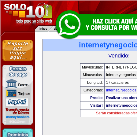
internetynegoci
Vendido!
Mayusculas:
INTERNETYNEGO
Minusculas:
internetynegocios
Longitud:
17 caracteres
Categorias:
Internet
,
Negocios
Precio:
Realizar una ofert
Visitar!
internetynegocio
Serán consideradas ofer