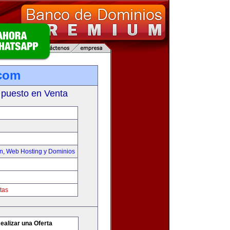
.com
 puesto en Venta
on
,
Web Hosting y Dominios
tas
ealizar una Oferta