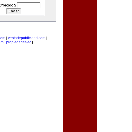
Ofrecido $
com
|
ventadepublicidad.com
|
om
|
propiedades.ec
|