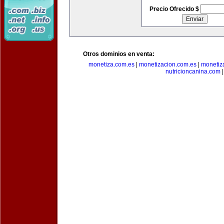
Precio Ofrecido $
Otros dominios en venta:
monetiza.com.es
|
monetizacion.com.es
|
monetiz
nutricioncanina.com
|