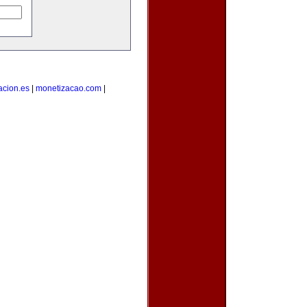
acion.es
|
monetizacao.com
|