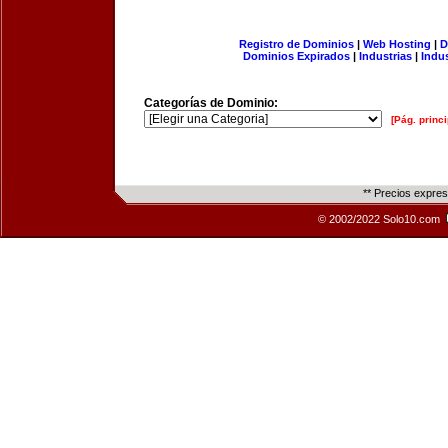
Registro de Dominios
|
Web Hosting
|
D
Dominios Expirados
|
Industrias
|
Indu
Categorías de Dominio:
[Pág. princi
** Precios expre
© 2002/2022 Solo10.com