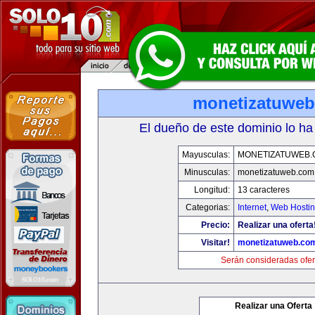
monetizatuwe
El dueño de este dominio lo ha
Mayusculas:
MONETIZATUWEB
Minusculas:
monetizatuweb.com
Longitud:
13 caracteres
Categorias:
Internet
,
Web Hostin
Precio:
Realizar una oferta
Visitar!
monetizatuweb.co
Serán consideradas ofer
Realizar una Oferta