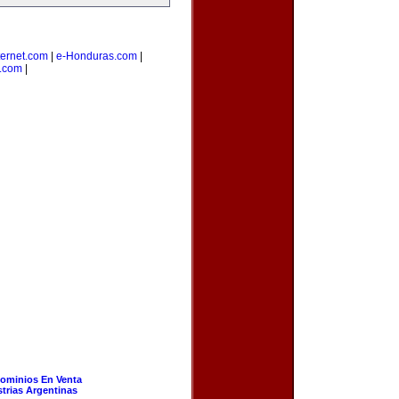
ernet.com
|
e-Honduras.com
|
s.com
|
ominios En Venta
strias Argentinas