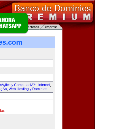
les.com
rmÃ¡tica y ComputaciÃ³n
,
Internet
,
ogÃ­a
,
Web Hosting y Dominios
tas