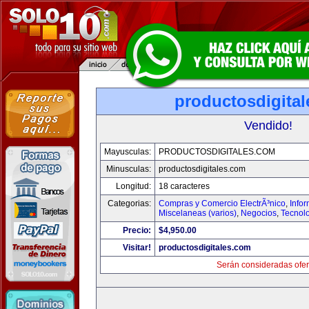
productosdigita
Vendido!
Mayusculas:
PRODUCTOSDIGITALES.COM
Minusculas:
productosdigitales.com
Longitud:
18 caracteres
Categorias:
Compras y Comercio ElectrÃ³nico
,
Info
Miscelaneas (varios)
,
Negocios
,
Tecnol
Precio:
$4,950.00
Visitar!
productosdigitales.com
Serán consideradas ofer